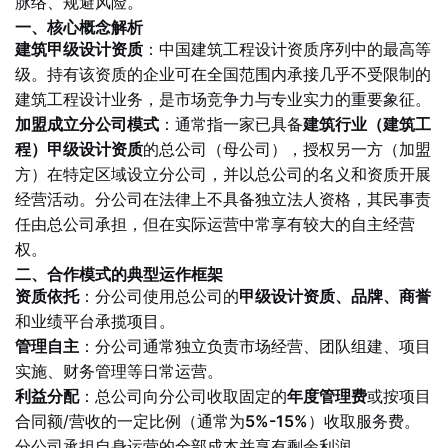
脉络、规避风险。
一、核心概念解析
建筑甲级设计资质
：中国建筑工程设计资质序列中的最高等
级。持有该资质的企业可在全国范围内承接几乎不受限制的
建筑工程设计业务，是市场竞争力与专业实力的重要象征。
加盟成立分公司模式
：通常指一家已具备
建筑行业（建筑工
程）甲级设计资质
的总公司（母公司），授权另一方（加盟
方）在特定区域设立分公司，并以总公司的名义和资质开展
经营活动。分公司在法律上不具备独立法人资格，其民事责
任由总公司承担，但在实际运营中常享有较大的自主经营
权。
二、合作模式的典型运作框架
资质依托
：分公司使用总公司的
甲级设计资质、品牌、商誉
和业绩平台承揽项目。
管理自主
：分公司通常独立负责市场经营、团队组建、项目
实施、财务管理等日常运营。
利益分配
：总公司向分公司收取固定的
年度管理费
或按项目
合同额/营收的一定比例（通常为
5%-15%
）收取服务费。
分公司承担自身运营的全部成本并享有剩余利润。