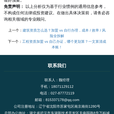
免责声明：
以上分析仅为基于行业惯例的通用信息参考，
不构成任何法律或投资建议。在做出具体决策前，请务必咨
询相关领域的专业顾问。
上一个：
建筑资质怎么选？加盟 vs 自行办理，成本 / 效率 / 风
险全拆解
下一个：
工程资质加盟 vs 自己办证，哪个更划算？一文算清成
本账！
联系我们
联系人：魏经理
手机：18071129112
电话：027-87772119
邮箱：815337178@qq.com
公司注册地址：辽宁省沈阳市苏家屯区南京南街1280号
总部办公地址：湖北省武汉市东湖新技术开发区关南园路8号万科城