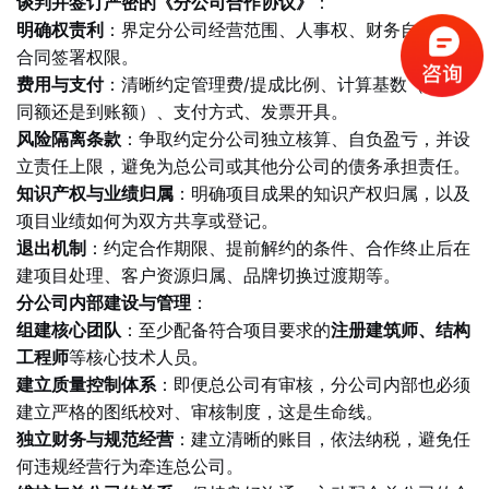
谈判并签订严密的《分公司合作协议》
：
明确权责利
：界定分公司经营范围、人事权、财务自主权、
合同签署权限。
费用与支付
：清晰约定管理费/提成比例、计算基数（是合
同额还是到账额）、支付方式、发票开具。
风险隔离条款
：争取约定分公司独立核算、自负盈亏，并设
立责任上限，避免为总公司或其他分公司的债务承担责任。
知识产权与业绩归属
：明确项目成果的知识产权归属，以及
项目业绩如何为双方共享或登记。
退出机制
：约定合作期限、提前解约的条件、合作终止后在
建项目处理、客户资源归属、品牌切换过渡期等。
分公司内部建设与管理
：
组建核心团队
：至少配备符合项目要求的
注册建筑师、结构
工程师
等核心技术人员。
建立质量控制体系
：即便总公司有审核，分公司内部也必须
建立严格的图纸校对、审核制度，这是生命线。
独立财务与规范经营
：建立清晰的账目，依法纳税，避免任
何违规经营行为牵连总公司。