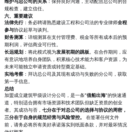
维护与总公司的关系
：保持良好沟通，主动配合总公司的合
规检查，建立信任。
六、重要建议
法律先行
：务必聘请熟悉建设工程和公司法的专业律师
全程
参与
协议起草与谈判。
财务测算
：详细测算在支付管理费、税金等所有成本后的预
期利润，评估商业可行性。
长远规划
：将此模式视为
发展初期的跳板
。在合作期间，应
有意识地培养自身团队，积累核心技术能力和客户资源，为
未来可能独立申请资质或转型奠定基础。
实地考察
：拜访总公司及其现有成功与失败的分公司，获取
第一手信息。
总结
加盟成立建筑甲级设计分公司，是一条
“借船出海”
的快速通
道，特别适合拥有市场资源和技术团队但缺乏资质的创业
者。其成功与否，
七分在于对总公司的选择与协议的周密，
三分在于自身的规范经营与风险管控。
在签署任何文件
前，请务必将所有美好承诺落实到纸面条款，并对最坏情况
做好预案。