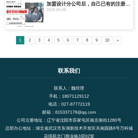
加盟设计分公司后，自己已有的注册建筑师证书还能继续用吗？要转
2026-05-09
1
2
3
4
5
6
7
8
9
10
»
联系我们
联系人：魏经理
手机：18071129112
电话：027-87772119
邮箱：815337178@qq.com
公司注册地址：辽宁省沈阳市苏家屯区南京南街1280号
总部办公地址：湖北省武汉市东湖新技术开发区关南园路8号万科城
花璟苑北门商业栋3层02室