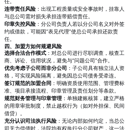
任。
连带责任风险
：出现工程质量或安全事故时，挂靠人
与总公司需对损失承担连带赔偿责任。
印章失控风险
：分公司负责人若以分公司名义对外签
约或借款，可能因“表见代理”使总公司承担还款责
任。
四、加盟方如何规避风险
选择合法合作模式
：对总公司进行尽职调查，核查工
商、诉讼、信用状况，避免与“问题公司”合作。
优先考虑子公司而非分公司
：子公司具有独立法人资
格，可实现风险隔离，避免因总公司债务受牵连。
签订规范的加盟合同
：明确资质使用范围、管理费标
准、项目承接流程、印章管理及责任划分等条款。
规范财务管理与印章管理
：单独建账核算，建立严格
的用章审批制度，禁止越权行为（如对外担保、民间
借贷）。
充分认识司法执行风险
：无论内部如何约定，当总公
司无力偿债时，法院均有权执行分公司财产，这一法